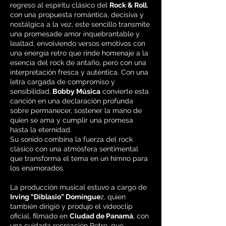
regreso al espíritu clásico del
Rock & Roll
,
con una propuesta romántica, decisiva y
nostálgica a la vez, este sencillo transmite
una promesade amor inquebrantable y
lealtad, envolviendo versos emotivos con
una energía retro que rinde homenaje a la
esencia del rock de antaño, pero con una
interpretación fresca y auténtica. Con una
letra cargada de compromiso y
sensibilidad,
Bobby Música
convierte esta
canción en una declaración profunda
sobre permanecer, sostener la mano de
quien se ama y cumplir una promesa
hasta la eternidad.
Su sonido combina la fuerza del rock
clásico con una atmósfera sentimental
que transforma el tema en un himno para
los enamorados.
La producción musical estuvo a cargo de
Irving “Diblasio” Domíngue
z, quien
también dirigió y produjo el videoclip
oficial, filmado en
Ciudad de Panamá
, con
una cuidada recreación Retro, que