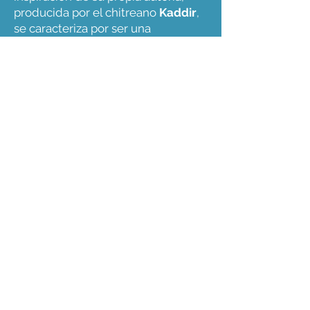
producida por el chitreano
Kaddir
,
se caracteriza por ser una
instrumentación muy fina, ya que
es una mezcla de
Pop urbano con
fusión de
Roots/Reguetón/cumbia
, en
donde se percibe un agradable y
particular sonido realista con la
ejecución de la guitarra de
Rony
Bianco.
Este single podrás disfrutarlo a
partir de hoy 14 de marzo en todas
las plataformas digitales.
Esta noche a las 7:00 p.m. será
una realidad el estreno del video
en el canal de
YouTube de
RegueRecords y Bobby Música
,
atentos a este filme, realizado
directamente desde el hermoso