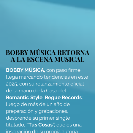
BOBBY MÚSICA RETORNA
BOBBY MÚSICA RETORNA
A LA ESCENA MUSICAL
A LA ESCENA MUSICAL
BOBBY MÚSICA,
con paso firme
llega marcando tendencias en este
2025, con su relanzamiento oficial
de la mano de la Casa del
Romantic Style, Regue Records
;
luego de más de un año de
preparación y grabaciones,
desprende su primer single
titulado,
“Tus Cosas”,
que es una
inspiración de su propia autoría,